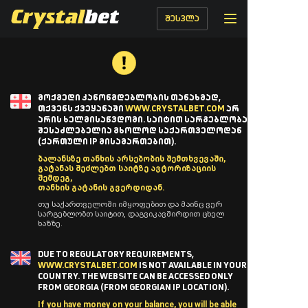
შესვლა
ᲛᲝᲥᲛᲔᲓᲘ ᲙᲐᲜᲝᲜᲛᲓᲔᲑᲚᲝᲑᲘᲡ ᲗᲐᲜᲐᲮᲛᲐᲓ,
ᲗᲥᲕᲔᲜᲡ ᲥᲕᲔᲧᲐᲜᲐᲨᲘ
WWW.CRYSTALBET.COM
ᲐᲠ
ᲐᲠᲘᲡ ᲮᲔᲚᲛᲘᲡᲐᲬᲕᲓᲝᲛᲘ. ᲡᲐᲘᲢᲘᲗ ᲡᲐᲠᲒᲔᲑᲚᲝᲑᲐ
ᲨᲔᲡᲐᲫᲚᲔᲑᲔᲚᲘᲐ ᲛᲮᲝᲚᲝᲓ ᲡᲐᲥᲐᲠᲗᲕᲔᲚᲝᲓᲐᲜ
(ᲥᲐᲠᲗᲣᲚᲘ IP ᲛᲘᲡᲐᲛᲐᲠᲗᲔᲑᲘᲗ).
ბალანსზე თანხის არსებობის შემთხვევაში,
გატანას შეძლებთ საიტზე ავტორიზაციის
შემდეგ,
თანხის გატანის გვერდიდან.
თუ საქართველოში იმყოფებით და მაინც ვერ
სარგებლობთ საიტით, დაგვიკავშირდით ცხელ
ხაზზე.
DUE TO REGULATORY REQUIREMENTS,
WWW.CRYSTALBET.COM
IS NOT AVAILABLE IN YOUR
COUNTRY. THE WEBSITE CAN BE ACCESSED ONLY
FROM GEORGIA (FROM GEORGIAN IP LOCATION).
If you have money on your balance, you will be able