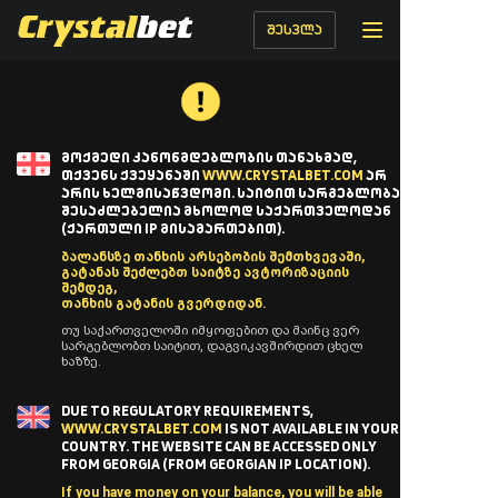
შესვლა
ᲛᲝᲥᲛᲔᲓᲘ ᲙᲐᲜᲝᲜᲛᲓᲔᲑᲚᲝᲑᲘᲡ ᲗᲐᲜᲐᲮᲛᲐᲓ,
ᲗᲥᲕᲔᲜᲡ ᲥᲕᲔᲧᲐᲜᲐᲨᲘ
WWW.CRYSTALBET.COM
ᲐᲠ
ᲐᲠᲘᲡ ᲮᲔᲚᲛᲘᲡᲐᲬᲕᲓᲝᲛᲘ. ᲡᲐᲘᲢᲘᲗ ᲡᲐᲠᲒᲔᲑᲚᲝᲑᲐ
ᲨᲔᲡᲐᲫᲚᲔᲑᲔᲚᲘᲐ ᲛᲮᲝᲚᲝᲓ ᲡᲐᲥᲐᲠᲗᲕᲔᲚᲝᲓᲐᲜ
(ᲥᲐᲠᲗᲣᲚᲘ IP ᲛᲘᲡᲐᲛᲐᲠᲗᲔᲑᲘᲗ).
ბალანსზე თანხის არსებობის შემთხვევაში,
გატანას შეძლებთ საიტზე ავტორიზაციის
შემდეგ,
თანხის გატანის გვერდიდან.
თუ საქართველოში იმყოფებით და მაინც ვერ
სარგებლობთ საიტით, დაგვიკავშირდით ცხელ
ხაზზე.
DUE TO REGULATORY REQUIREMENTS,
WWW.CRYSTALBET.COM
IS NOT AVAILABLE IN YOUR
COUNTRY. THE WEBSITE CAN BE ACCESSED ONLY
FROM GEORGIA (FROM GEORGIAN IP LOCATION).
If you have money on your balance, you will be able