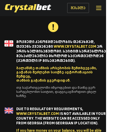
შესვლა
ᲛᲝᲥᲛᲔᲓᲘ ᲙᲐᲜᲝᲜᲛᲓᲔᲑᲚᲝᲑᲘᲡ ᲗᲐᲜᲐᲮᲛᲐᲓ,
ᲗᲥᲕᲔᲜᲡ ᲥᲕᲔᲧᲐᲜᲐᲨᲘ
WWW.CRYSTALBET.COM
ᲐᲠ
ᲐᲠᲘᲡ ᲮᲔᲚᲛᲘᲡᲐᲬᲕᲓᲝᲛᲘ. ᲡᲐᲘᲢᲘᲗ ᲡᲐᲠᲒᲔᲑᲚᲝᲑᲐ
ᲨᲔᲡᲐᲫᲚᲔᲑᲔᲚᲘᲐ ᲛᲮᲝᲚᲝᲓ ᲡᲐᲥᲐᲠᲗᲕᲔᲚᲝᲓᲐᲜ
(ᲥᲐᲠᲗᲣᲚᲘ IP ᲛᲘᲡᲐᲛᲐᲠᲗᲔᲑᲘᲗ).
ბალანსზე თანხის არსებობის შემთხვევაში,
გატანას შეძლებთ საიტზე ავტორიზაციის
შემდეგ,
თანხის გატანის გვერდიდან.
თუ საქართველოში იმყოფებით და მაინც ვერ
სარგებლობთ საიტით, დაგვიკავშირდით ცხელ
ხაზზე.
DUE TO REGULATORY REQUIREMENTS,
WWW.CRYSTALBET.COM
IS NOT AVAILABLE IN YOUR
COUNTRY. THE WEBSITE CAN BE ACCESSED ONLY
FROM GEORGIA (FROM GEORGIAN IP LOCATION).
If you have money on your balance, you will be able