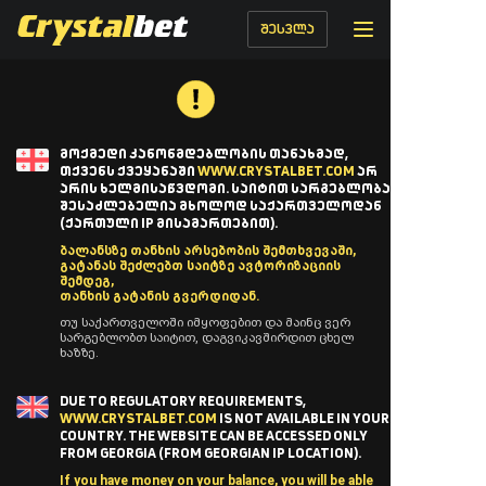
შესვლა
ᲛᲝᲥᲛᲔᲓᲘ ᲙᲐᲜᲝᲜᲛᲓᲔᲑᲚᲝᲑᲘᲡ ᲗᲐᲜᲐᲮᲛᲐᲓ,
ᲗᲥᲕᲔᲜᲡ ᲥᲕᲔᲧᲐᲜᲐᲨᲘ
WWW.CRYSTALBET.COM
ᲐᲠ
ᲐᲠᲘᲡ ᲮᲔᲚᲛᲘᲡᲐᲬᲕᲓᲝᲛᲘ. ᲡᲐᲘᲢᲘᲗ ᲡᲐᲠᲒᲔᲑᲚᲝᲑᲐ
ᲨᲔᲡᲐᲫᲚᲔᲑᲔᲚᲘᲐ ᲛᲮᲝᲚᲝᲓ ᲡᲐᲥᲐᲠᲗᲕᲔᲚᲝᲓᲐᲜ
(ᲥᲐᲠᲗᲣᲚᲘ IP ᲛᲘᲡᲐᲛᲐᲠᲗᲔᲑᲘᲗ).
ბალანსზე თანხის არსებობის შემთხვევაში,
გატანას შეძლებთ საიტზე ავტორიზაციის
შემდეგ,
თანხის გატანის გვერდიდან.
თუ საქართველოში იმყოფებით და მაინც ვერ
სარგებლობთ საიტით, დაგვიკავშირდით ცხელ
ხაზზე.
DUE TO REGULATORY REQUIREMENTS,
WWW.CRYSTALBET.COM
IS NOT AVAILABLE IN YOUR
COUNTRY. THE WEBSITE CAN BE ACCESSED ONLY
FROM GEORGIA (FROM GEORGIAN IP LOCATION).
If you have money on your balance, you will be able