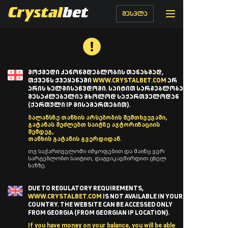
შესვლა
ᲛᲝᲥᲛᲔᲓᲘ ᲙᲐᲜᲝᲜᲛᲓᲔᲑᲚᲝᲑᲘᲡ ᲗᲐᲜᲐᲮᲛᲐᲓ,
ᲗᲥᲕᲔᲜᲡ ᲥᲕᲔᲧᲐᲜᲐᲨᲘ
WWW.CRYSTALBET.COM
ᲐᲠ
ᲐᲠᲘᲡ ᲮᲔᲚᲛᲘᲡᲐᲬᲕᲓᲝᲛᲘ. ᲡᲐᲘᲢᲘᲗ ᲡᲐᲠᲒᲔᲑᲚᲝᲑᲐ
ᲨᲔᲡᲐᲫᲚᲔᲑᲔᲚᲘᲐ ᲛᲮᲝᲚᲝᲓ ᲡᲐᲥᲐᲠᲗᲕᲔᲚᲝᲓᲐᲜ
(ᲥᲐᲠᲗᲣᲚᲘ IP ᲛᲘᲡᲐᲛᲐᲠᲗᲔᲑᲘᲗ).
ბალანსზე თანხის არსებობის შემთხვევაში,
გატანას შეძლებთ საიტზე ავტორიზაციის
შემდეგ,
თანხის გატანის გვერდიდან.
თუ საქართველოში იმყოფებით და მაინც ვერ
სარგებლობთ საიტით, დაგვიკავშირდით ცხელ
ხაზზე.
DUE TO REGULATORY REQUIREMENTS,
WWW.CRYSTALBET.COM
IS NOT AVAILABLE IN YOUR
COUNTRY. THE WEBSITE CAN BE ACCESSED ONLY
FROM GEORGIA (FROM GEORGIAN IP LOCATION).
If you have money on your balance, you will be able